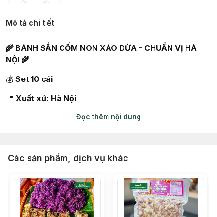
Mô tả chi tiết
🌾 BÁNH SẮN CỐM NON XÀO DỪA – CHUẨN VỊ HÀ
NỘI 🌾
💰
Set 10 cái
📍
Xuất xứ: Hà Nội
Đọc thêm nội dung
✨ Vỏ bánh từ sắn nếp dẻo thơm, mềm mịn
✨ Nhân cốm non xào dừa dẻo ngọt – thơm dịu mùi
cốm, béo ngậy cốt dừa
Các sản phẩm, dịch vụ khác
👉 Cắn một miếng là thấy ngay vị Hà Nội “gói trọn”
trong chiếc bánh nhỏ xinh 😋
🔥
Cách ăn ngon nhất: