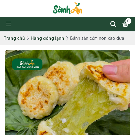
0
Trang chủ
Hàng đông lạnh
Bánh sắn cốm non xào dừa