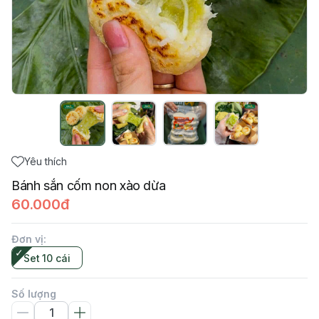
Yêu thích
Bánh sắn cốm non xào dừa
60.000đ
Đơn vị
:
Set 10 cái
Số lượng