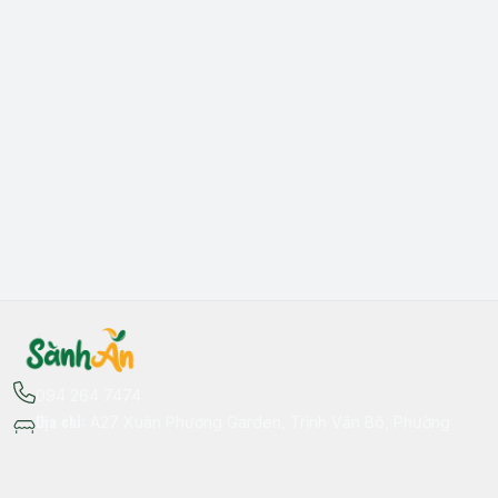
094 264 7474
Địa chỉ
:
A27 Xuân Phương Garden, Trịnh Văn Bô, Phường
Xuân Phương, Hà Nội - Quận Nam Từ Liêm
Thông tin liên hệ
fb.com/sanhan.dacsanvungmien