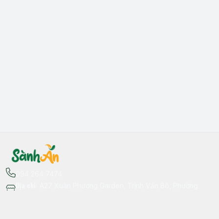
094 264 7474
Địa chỉ
:
A27 Xuân Phương Garden, Trịnh Văn Bô, Phường
Xuân Phương, Hà Nội - Quận Nam Từ Liêm
Thông tin liên hệ
fb.com/sanhan.dacsanvungmien