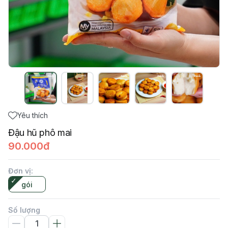
Yêu thích
Đậu hũ phô mai
90.000đ
Đơn vị
:
gói
Số lượng