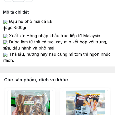
Mô tả chi tiết
Đậu hũ phô mai cá EB
gói-500gr
1
X
uất xứ: Hàng nhập khẩu trực tiếp từ Malaysia
Được làm từ thịt cá tươi xay mịn kết hợp với trứng,
sữa, đậu nành và phô mai
Thả lẩu, nướng hay nấu cùng mì tôm thì ngon nhức
nách.
Các sản phẩm, dịch vụ khác