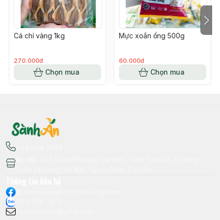
Cá chỉ vàng 1kg
Mực xoắn ống 500g
270.000đ
60.000đ
Chọn mua
Chọn mua
094 264 7474
Địa chỉ
:
A27 Xuân Phương Garden, Trịnh Văn Bô, Phường
Xuân Phương, Hà Nội - Quận Nam Từ Liêm
Thông tin liên hệ
fb.com/sanhan.dacsanvungmien
094 264 7474
food.sanhan@gmail.com