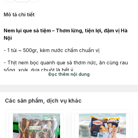
Mô tả chi tiết
Nem lụi que sả tiệm – Thơm lừng, tiện lợi, đậm vị Hà
Nội
- 1 túi ~ 500gr, kèm nước chấm chuẩn vị
- Thịt nem bọc quanh que sả thơm nức, ăn cùng rau
sống, xoài, dưa chuột là hết ý
Đọc thêm nội dung
✓
Xuất xứ:
Hà Nội
✓
Đặc điểm nổi bật:
Các sản phẩm, dịch vụ khác
- Vị đậm đà, thịt mềm thơm, dễ chế biến
- Làm nóng bằng lò nướng, lò vi sóng, nồi chiên không
dầu,... đều tiện