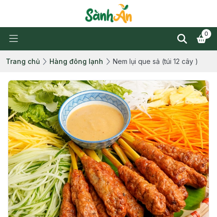
0
Trang chủ
Hàng đông lạnh
Nem lụi que sả (túi 12 cây )