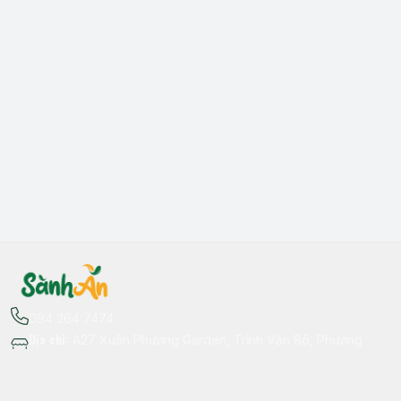
094 264 7474
Địa chỉ
:
A27 Xuân Phương Garden, Trịnh Văn Bô, Phường
Xuân Phương, Hà Nội - Quận Nam Từ Liêm
Thông tin liên hệ
fb.com/sanhan.dacsanvungmien