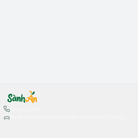
094 264 7474
Địa chỉ
:
A27 Xuân Phương Garden, Trịnh Văn Bô, Phường
Xuân Phương, Hà Nội - Quận Nam Từ Liêm
Thông tin liên hệ
fb.com/sanhan.dacsanvungmien