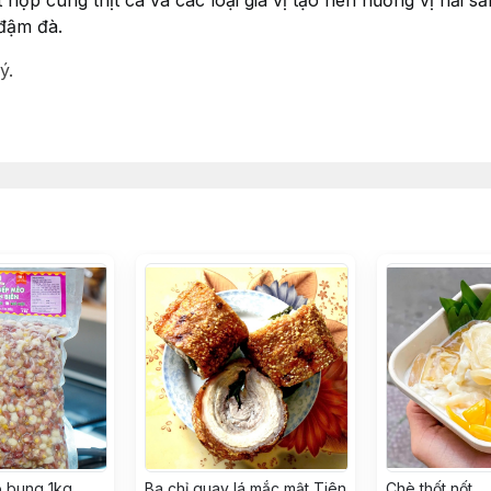
hợp cùng thịt cá và các loại gia vị tạo nên hương vị hải sả
 đậm đà.
ý.
 bung 1kg
Ba chỉ quay lá mắc mật Tiên
Chè thốt nốt