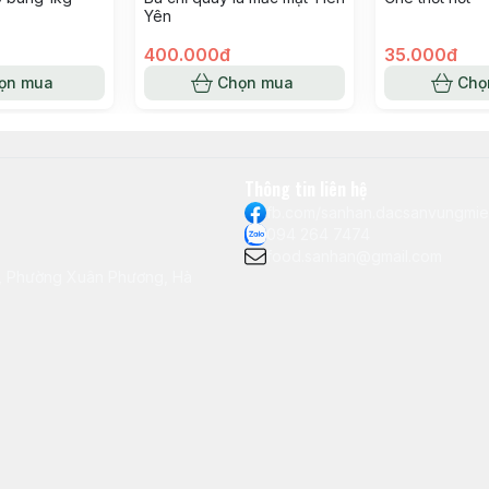
Yên
400.000đ
35.000đ
ọn mua
Chọn mua
Chọ
Thông tin liên hệ
fb.com/sanhan.dacsanvungmi
094 264 7474
food.sanhan@gmail.com
ô, Phường Xuân Phương, Hà