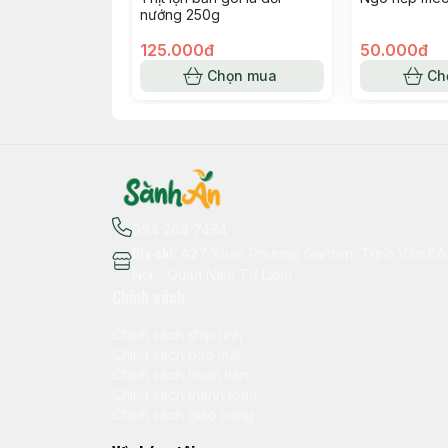
nướng 250g
125.000đ
50.000đ
Chọn mua
Ch
094 264 7474
Địa chỉ
:
A27 Xuân Phương Garden, Trịnh Văn B
Nội - Quận Nam Từ Liêm
Chính sách
Chính sách ship tỉnh
Chính sách bảo mật
Chính sách hoàn tiền
Chính sách thanh toán
Chính sách giao hàng