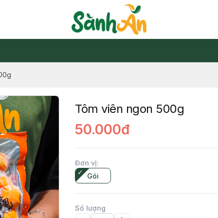
00g
Tôm viên ngon 500g
50.000đ
Đơn vị
:
Gói
Số lượng