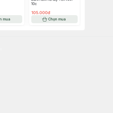
10c
sẵn 500g
105.000đ
150.000đ
n mua
Chọn mua
Chọn
en