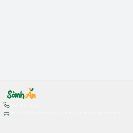
094 264 7474
Địa chỉ
:
A27 Xuân Phương Garden, Trịnh Văn Bô, Phường
Xuân Phương, Hà Nội - Quận Nam Từ Liêm
Thông tin liên hệ
fb.com/sanhan.dacsanvungmien