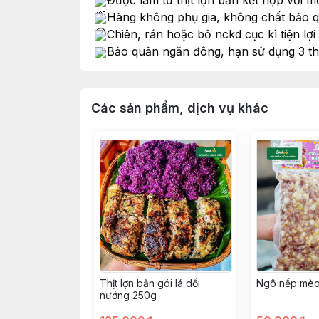
Được làm từ thịt lợn bản kết hợp với
Hàng không phụ gia, không chất bảo 
Chiên, rán hoặc bỏ nckd cục kì tiện lợi
Bảo quản ngăn đông, hạn sử dụng 3 th
Các sản phẩm, dịch vụ khác
Thịt lợn bản gói lá dổi
Ngô nếp mèo
nướng 250g