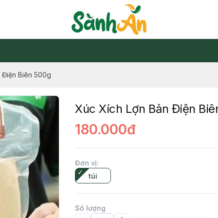
 Điện Biên 500g
Xúc Xích Lợn Bản Điện Bi
180.000đ
Đơn vị
:
túi
Số lượng