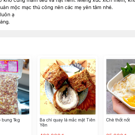
 mỡ khổ cùng mắm tiêu và hạt nêm. Miếng xúc xích mềm, kh
quản mộc mạc thủ công nên các mẹ yên tâm nhé.
 luôn ạ
áng.
 bung 1kg
Ba chỉ quay lá mắc mật Tiên
Chè thốt nốt
Yên