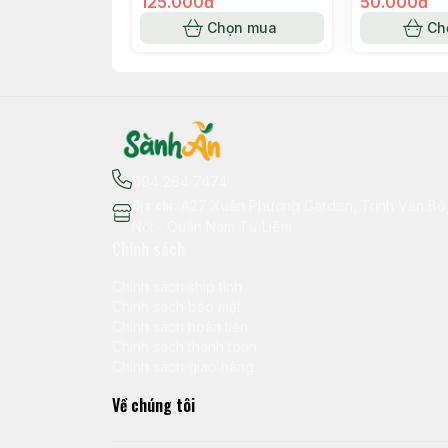
125.000đ
50.000đ
Chọn mua
Ch
094 264 7474
Địa chỉ
:
A27 Xuân Phương Garden, Trịnh Văn B
Nội - Quận Nam Từ Liêm
Chính sách
Chính sách ship tỉnh
Chính sách bảo mật
Chính sách hoàn tiền
Chính sách thanh toán
Chính sách giao hàng
Về chúng tôi