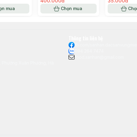
400.000đ
35.000đ
ọn mua
Chọn mua
Chọ
Thông tin liên hệ
fb.com/sanhan.dacsanvungmi
094 264 7474
food.sanhan@gmail.com
ô, Phường Xuân Phương, Hà