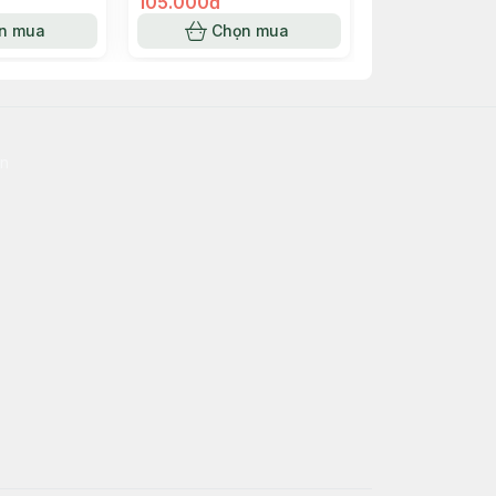
105.000đ
150.000đ
n mua
Chọn mua
Chọn
en