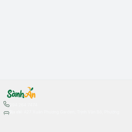
094 264 7474
Địa chỉ
:
A27 Xuân Phương Garden, Trịnh Văn Bô, Phường
Xuân Phương, Hà Nội - Quận Nam Từ Liêm
Thông tin liên hệ
fb.com/sanhan.dacsanvungmien