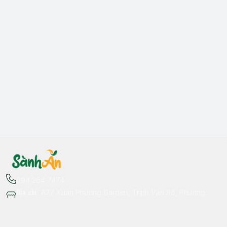
094 264 7474
Địa chỉ
:
A27 Xuân Phương Garden, Trịnh Văn Bô, Phường
Xuân Phương, Hà Nội - Quận Nam Từ Liêm
Thông tin liên hệ
fb.com/sanhan.dacsanvungmien