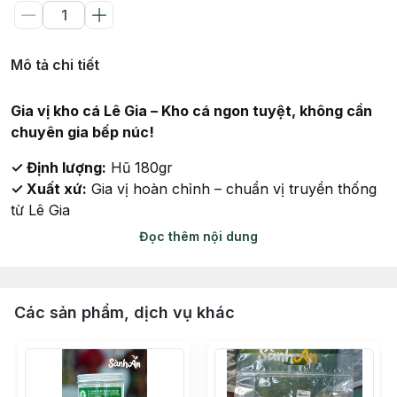
Mô tả chi tiết
Gia vị kho cá Lê Gia – Kho cá ngon tuyệt, không cần
chuyên gia bếp núc!
✓ Định lượng:
Hũ 180gr
✓ Xuất xứ:
Gia vị hoàn chỉnh – chuẩn vị truyền thống
từ Lê Gia
Đọc thêm nội dung
✓ Đặc điểm nổi bật:
- Tiện lợi, nêm sẵn mọi thứ bạn cần, giúp tiết kiệm thời
gian
Các sản phẩm, dịch vụ khác
- Giữ trọn hương vị cá kho truyền thống chuẩn vị miền
Nam
- Không cần thêm nước màu, nước mắm hay gia vị