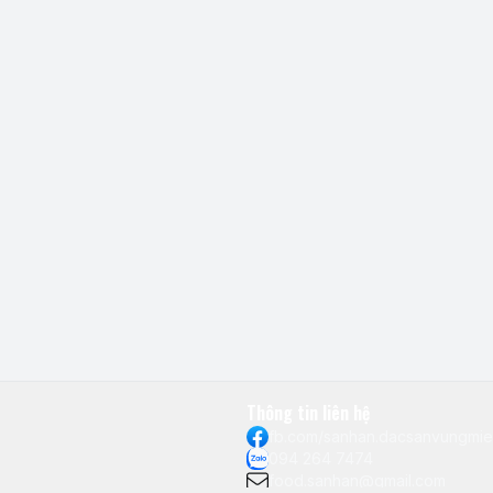
Thông tin liên hệ
fb.com/sanhan.dacsanvungmi
094 264 7474
food.sanhan@gmail.com