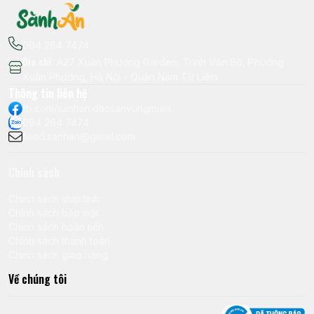
094 264 7474
Địa chỉ
:
A27 Xuân Phương Garden, Trịnh Văn Bô, Phường
Xuân Phương, Hà Nội - Quận Nam Từ Liêm
Thông tin liên hệ
fb.com/sanhan.dacsanvungmien
094 264 7474
food.sanhan@gmail.com
Chính sách
Chính sách ship tỉnh
Chính sách bảo mật
Chính sách hoàn tiền
Chính sách thanh toán
Chính sách giao hàng
Về chúng tôi