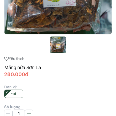
Yêu thích
Măng nứa Sơn La
280.000đ
Đơn vị
:
túi
Số lượng