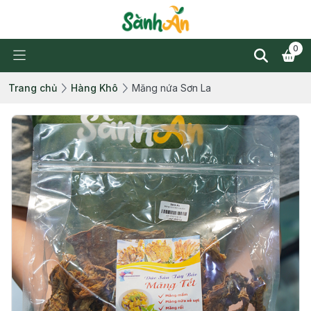
0
Trang chủ
Hàng Khô
Măng nứa Sơn La