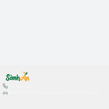
094 264 7474
Địa chỉ
:
A27 Xuân Phương Garden, Trịnh Văn Bô, Phường
Xuân Phương, Hà Nội - Quận Nam Từ Liêm
Thông tin liên hệ
fb.com/sanhan.dacsanvungmien