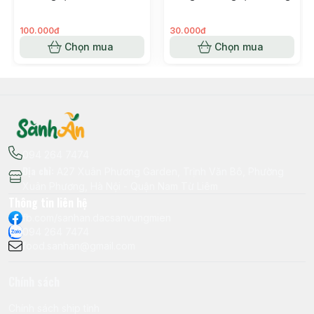
100.000đ
30.000đ
Chọn mua
Chọn mua
094 264 7474
Địa chỉ
:
A27 Xuân Phương Garden, Trịnh Văn Bô, Phường
Xuân Phương, Hà Nội - Quận Nam Từ Liêm
Thông tin liên hệ
fb.com/sanhan.dacsanvungmien
094 264 7474
food.sanhan@gmail.com
Chính sách
Chính sách ship tỉnh