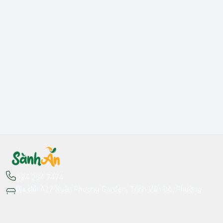
094 264 7474
Địa chỉ
:
A27 Xuân Phương Garden, Trịnh Văn Bô, Phường
Xuân Phương, Hà Nội - Quận Nam Từ Liêm
Thông tin liên hệ
fb.com/sanhan.dacsanvungmien