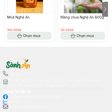
Nhút Nghệ An
Măng chua Nghệ An 800g
100.000đ
30.000đ
Chọn mua
Chọn mua
094 264 7474
Địa chỉ
:
A27 Xuân Phương Garden, Trịnh Văn Bô, Phường
Xuân Phương, Hà Nội - Quận Nam Từ Liêm
Thông tin liên hệ
fb.com/sanhan.dacsanvungmien
094 264 7474
food.sanhan@gmail.com