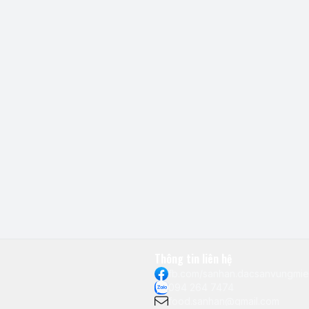
Thông tin liên hệ
fb.com/sanhan.dacsanvungmi
094 264 7474
food.sanhan@gmail.com