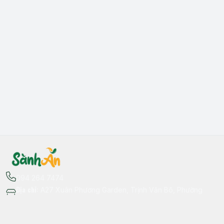
094 264 7474
Địa chỉ
:
A27 Xuân Phương Garden, Trịnh Văn Bô, Phường
Xuân Phương, Hà Nội - Quận Nam Từ Liêm
Thông tin liên hệ
fb.com/sanhan.dacsanvungmien