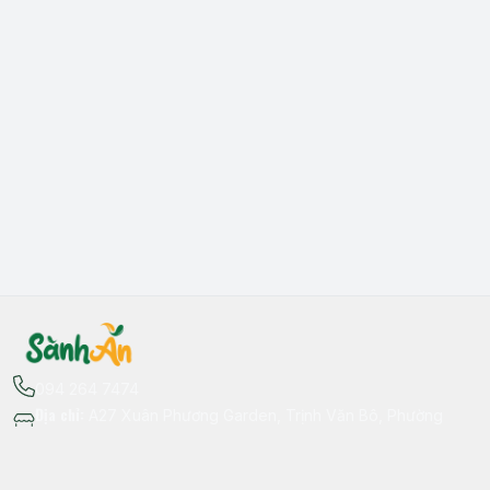
094 264 7474
Địa chỉ
:
A27 Xuân Phương Garden, Trịnh Văn Bô, Phường
Xuân Phương, Hà Nội - Quận Nam Từ Liêm
Thông tin liên hệ
fb.com/sanhan.dacsanvungmien