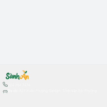
094 264 7474
Địa chỉ
:
A27 Xuân Phương Garden, Trịnh Văn Bô, Phường
Xuân Phương, Hà Nội - Quận Nam Từ Liêm
Thông tin liên hệ
fb.com/sanhan.dacsanvungmien