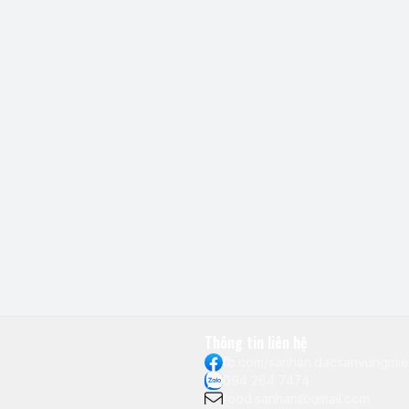
Thông tin liên hệ
fb.com/sanhan.dacsanvungmi
094 264 7474
food.sanhan@gmail.com