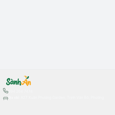
094 264 7474
Địa chỉ
:
A27 Xuân Phương Garden, Trịnh Văn Bô, Phường
Xuân Phương, Hà Nội - Quận Nam Từ Liêm
Thông tin liên hệ
fb.com/sanhan.dacsanvungmien