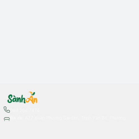
094 264 7474
Địa chỉ
:
A27 Xuân Phương Garden, Trịnh Văn Bô, Phường
Xuân Phương, Hà Nội - Quận Nam Từ Liêm
Thông tin liên hệ
fb.com/sanhan.dacsanvungmien