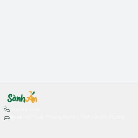
094 264 7474
Địa chỉ
:
A27 Xuân Phương Garden, Trịnh Văn Bô, Phường
Xuân Phương, Hà Nội - Quận Nam Từ Liêm
Thông tin liên hệ
fb.com/sanhan.dacsanvungmien