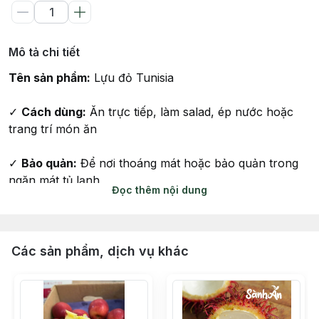
Mô tả chi tiết
Tên sản phẩm:
Lựu đỏ Tunisia
✓
Cách dùng:
Ăn trực tiếp, làm salad, ép nước hoặc
trang trí món ăn
✓
Bảo quản:
Để nơi thoáng mát hoặc bảo quản trong
ngăn mát tủ lạnh
Đọc thêm nội dung
✓
Hạn sử dụng:
7–10 ngày kể từ ngày nhận hàng
Các sản phẩm, dịch vụ khác