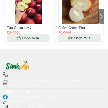
Táo Cosmic Mỹ
Chôm Chôm Thái
120.000đ
70.000đ
Chọn mua
Chọn mua
094 264 7474
Địa chỉ
:
A27 Xuân Phương Garden, Trịnh Văn Bô, Phường
Xuân Phương, Hà Nội - Quận Nam Từ Liêm
Thông tin liên hệ
fb.com/sanhan.dacsanvungmien
094 264 7474
food.sanhan@gmail.com