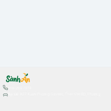
094 264 7474
Địa chỉ
:
A27 Xuân Phương Garden, Trịnh Văn Bô, Phường
Xuân Phương, Hà Nội - Quận Nam Từ Liêm
Thông tin liên hệ
fb.com/sanhan.dacsanvungmien