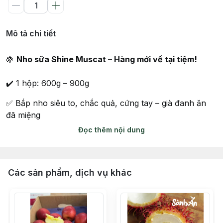
Mô tả chi tiết
🍇
Nho sữa Shine Muscat – Hàng mới về tại tiệm!
✔️ 1 hộp: 600g – 900g
✅ Bắp nho siêu to, chắc quả, cứng tay – già đanh ăn
đã miệng
Đọc thêm nội dung
💯 Thơm nhẹ mùi sữa đặc trưng, ngọt thanh mát – ăn là
mê
Các sản phẩm, dịch vụ khác
✨ Mã nho đẹp long lanh, trái nét căng – nhìn là muốn
chốt liền
👉 Cách sử dụng: