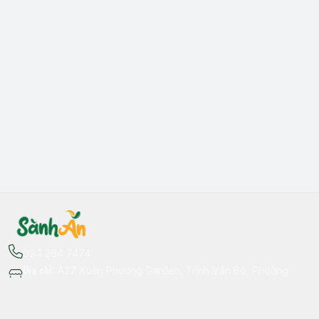
094 264 7474
Địa chỉ
:
A27 Xuân Phương Garden, Trịnh Văn Bô, Phường
Xuân Phương, Hà Nội - Quận Nam Từ Liêm
Thông tin liên hệ
fb.com/sanhan.dacsanvungmien