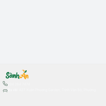
094 264 7474
Địa chỉ
:
A27 Xuân Phương Garden, Trịnh Văn Bô, Phường
Xuân Phương, Hà Nội - Quận Nam Từ Liêm
Thông tin liên hệ
fb.com/sanhan.dacsanvungmien