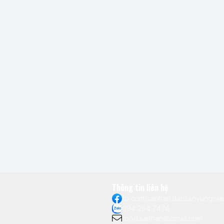
Thông tin liên hệ
fb.com/sanhan.dacsanvungmi
094 264 7474
food.sanhan@gmail.com