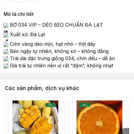
Mô tả chi tiết
 BƠ 034 VIP – DẺO BÉO CHUẨN ĐÀ LẠT
 Xuất xứ: Đà Lạt
 Cơm vàng dẻo mịn, hạt nhỏ – thịt dày
 Béo ngậy tự nhiên, không xơ – không đắng
 Trái dài đặc trưng giống 034, chín đều – dễ ăn
 Già trái tự nhiên nên vị rất “đậm”, không nhạt
Các sản phẩm, dịch vụ khác