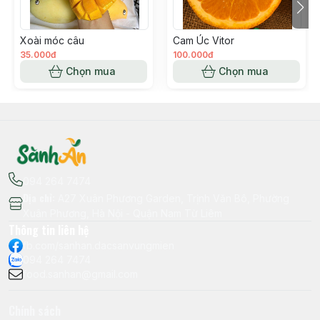
Xoài móc câu
Cam Úc Vitor
35.000đ
100.000đ
Chọn mua
Chọn mua
094 264 7474
Địa chỉ
:
A27 Xuân Phương Garden, Trịnh Văn Bô, Phường
Xuân Phương, Hà Nội - Quận Nam Từ Liêm
Thông tin liên hệ
fb.com/sanhan.dacsanvungmien
094 264 7474
food.sanhan@gmail.com
Chính sách