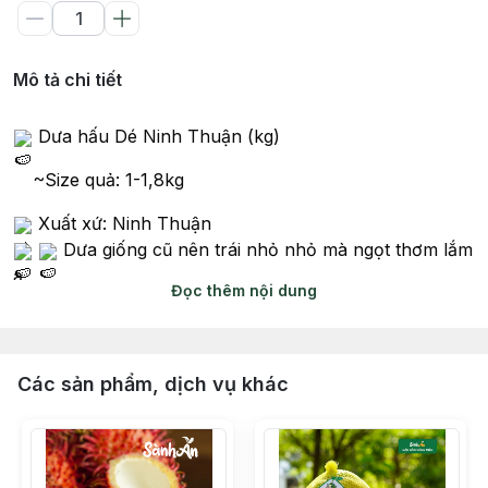
Mô tả chi tiết
Dưa hấu Dé Ninh Thuận (kg)
~Size quả: 1-1,8kg
X
uất xứ: Ninh Thuận
Dưa giống cũ nên trái nhỏ nhỏ mà ngọt thơm lắm
ạ.
Đọc thêm nội dung
Trồng trên cát sạch theo cách truyền thống, hàng
già quả cắt chín cây + thời tiết nắng ở Ninh Thuận nên
các chị em yên tâm là sạch, ngon ngọt ạ
Các sản phẩm, dịch vụ khác
Ngon hơn khi ăn lạnh nên các chị bỏ ngăn mát vài
tiếng trước khi bổ giúp em nhé, ngon tuyệt cú mèo
luôn ạ