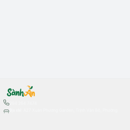
094 264 7474
Địa chỉ
:
A27 Xuân Phương Garden, Trịnh Văn Bô, Phường
Xuân Phương, Hà Nội - Quận Nam Từ Liêm
Thông tin liên hệ
fb.com/sanhan.dacsanvungmien