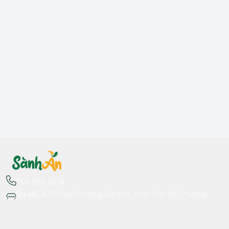
094 264 7474
Địa chỉ
:
A27 Xuân Phương Garden, Trịnh Văn Bô, Phường
Xuân Phương, Hà Nội - Quận Nam Từ Liêm
Thông tin liên hệ
fb.com/sanhan.dacsanvungmien