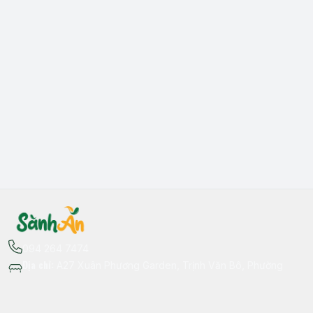
094 264 7474
Địa chỉ
:
A27 Xuân Phương Garden, Trịnh Văn Bô, Phường
Xuân Phương, Hà Nội - Quận Nam Từ Liêm
Thông tin liên hệ
fb.com/sanhan.dacsanvungmien